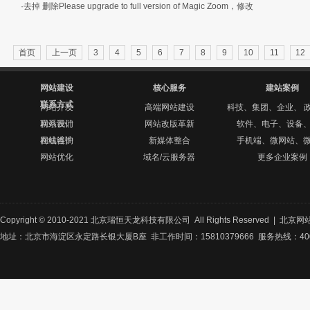
·去掉 删除Please upgrade to full version of Magic Zoom，修改
首页
上一页
3
4
5
6
7
8
9
10
11
12
网站建设
核心服务
建站案例
联系方式
网站开发
高端网站建设
科技、集团、企业、 
网站设计
联系我们
网站改版革新
软件、电子、设备
网站维护
在线咨询
新媒体整合
手机端、微网站、
网站优化
域名/云服务器
更多企业案例
Copyright © 2010-2021 北京瑞恒天龙科技有限公司 All Rights Reserved |
北京网
地址：北京市海淀区永定路长银大厦B座 非工作时间：15810379666 服务热线：400-8