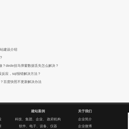
站建设介绍
?
么做？dede挂马弹窗数据丢失怎么解决？
没反应，sql报错解决方法？
？百度快照不更新解决办法
建站案例
关于我们
设
科技、集团、企业、 政府机构
企业简介
新
软件、电子、设备、仪器
企业微博