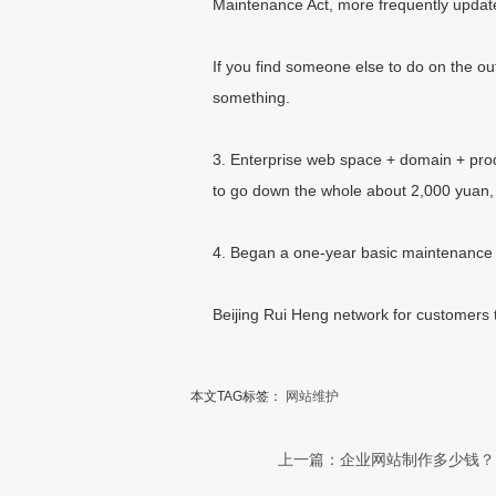
Maintenance Act, more frequently update
If you find someone else to do on the ou
something.
3. Enterprise web space + domain + prod
to go down the whole about 2,000 yuan, 
4. Began a one-year basic maintenance co
Beijing Rui Heng network for customers t
本文TAG标签：
网站维护
上一篇：企业网站制作多少钱