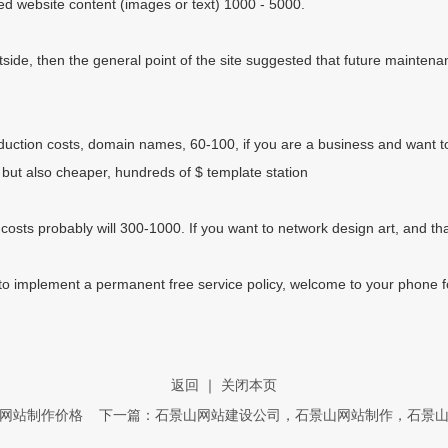
d website content (images or text) 1000 - 5000.
tside, then the general point of the site suggested that future mainte
uction costs, domain names, 60-100, if you are a business and want to 
but also cheaper, hundreds of $ template station
sts probably will 300-1000. If you want to network design art, and that
o implement a permanent free service policy, welcome to your phone for 
返回
｜
关闭本页
？网站制作价格
下一篇：石景山网站建设公司，石景山网站制作，石景