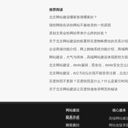
推荐阅读
北京网站建设哪家靠谱哪家好？
瑞恒网络告诉你网站不被收录的一些原因
原创文章会给网站带来什么样的好处？
关于北京网站建设的权重和百度蜘蛛爬虫的关系介绍
企业商城功能介绍，网上购物系统功能介绍，商城网
网站建设，大气与得体，高端网站建设体现那些方面
北京网站建设，dede漏洞，受攻击，dede安全怎
北京网站建设，dz2.5论坛出现不能登录注册，点击
百度快照不更新？百度快照是什么？什么是索引时间
关于北京网站建设让百度快速收录网页的秘诀
网站建设
核心服务
联系方式
网站开发
高端网站建
网站设计
联系我们
网站改版革