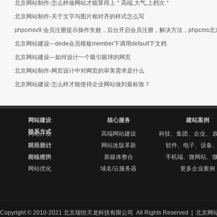
北京网站制作-怎么样做网站才能算得上＂高端,大气,上档次＂
北京网站制作-关于文字与图片相对齐的样式怎么写
phpcmsv9 会员注册提示操作失败，后台开启会员注册，解决方法，phpcms
北京网站建设—dede会员模板member下调用default下文档
北京网站建设—如何设计一个吸引眼球的网页
北京网站制作-网页设计中对网页的审美需求是什么
北京网站建设-怎么样才能使得企业网站做到最标致？
网站建设
核心服务
建站案例
联系方式
网站开发
高端网站建设
科技、集团、企业、 
网站设计
联系我们
网站改版革新
软件、电子、设备
网站维护
在线咨询
新媒体整合
手机端、微网站、
网站优化
域名/云服务器
更多企业案例
Copyright © 2010-2021 北京瑞恒天龙科技有限公司 All Rights Reserved |
北京网