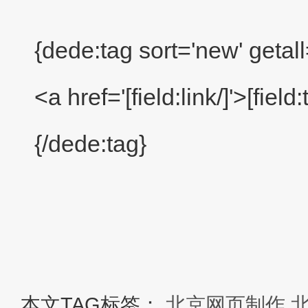
{dede:tag sort='new' getall
<a href='[field:link/]'>[field
{/dede:tag}
本文TAG标签：
北京网页制作