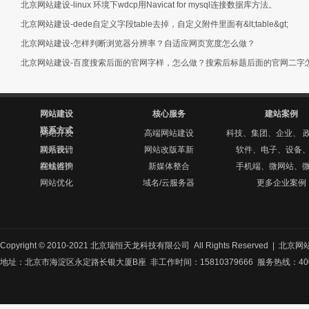
北京网站建设-linux 环境下wdcp用Navicat for mysql连接数据库方法。
北京网站建设-dede自定义字段table去掉，自定义附件里面有&lt;table&gt;
北京网站建设-怎样判断浏览器分辨率？自适应网页宽度怎么做？
北京网站建设-百度搜索后面的官网字样，怎么做？搜索后标题后面的官网二字
网站建设
核心服务
建站案例
联系方式
网站开发
高端网站建设
科技、集团、企业、 
网站设计
联系我们
网站改版革新
软件、电子、设备
网站维护
在线咨询
新媒体整合
手机端、微网站、
网站优化
域名/云服务器
更多企业案例
Copyright © 2010-2021 北京瑞恒天龙科技有限公司 All Rights Reserved |
北京网
地址：北京市海淀区永定路长银大厦B座 非工作时间：15810379666 服务热线：400-8