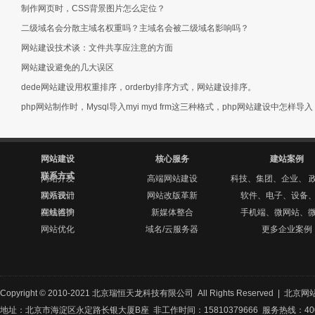
制作网页时，CSS背景图片怎么定位？
二级域名会分散主域名权重吗？主域名会被二级域名影响吗？
网站建设技术谈：文件共享应注意的方面
网站建设避免的几大误区
dede网站建设用权重排序，orderby排序方式，网站建设排序。
php网站制作时，Mysql导入myi myd frm这三种格式，php网站建设中怎样导入
网站建设
核心服务
建站案例
联系方式
网站开发
高端网站建设
科技、集团、企业、 
网站设计
联系我们
网站改版革新
软件、电子、设备
网站维护
在线咨询
新媒体整合
手机端、微网站、
网站优化
域名/云服务器
更多企业案例
Copyright © 2010-2021 北京瑞恒天龙科技有限公司 All Rights Reserved |
北京网
地址：北京市海淀区永定路长银大厦B座 非工作时间：15810379666 服务热线：400-8