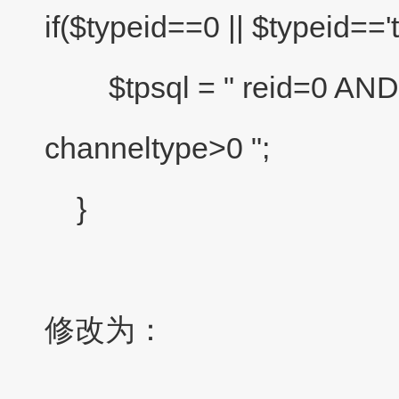
if($typeid==0 || $typeid=='t
$tpsql = " reid=0 AN
channeltype>0 ";
}
修改为：