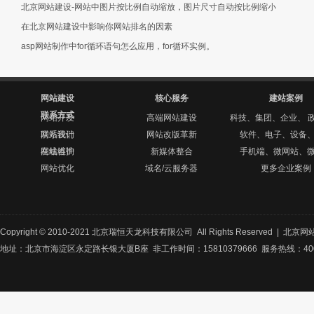
北京网站建设-网站中图片按比例自动缩放，图片尺寸自动按比例缩小
在北京网站建设中影响你网站排名的因素
asp网站制作中for循环语句怎么应用，for循环实例。
网站建设
核心服务
建站案例
联系方式
网站开发
高端网站建设
科技、集团、企业、 
网站设计
联系我们
网站改版革新
软件、电子、设备
网站维护
在线咨询
新媒体整合
手机端、微网站、
网站优化
域名/云服务器
更多企业案例
Copyright © 2010-2021 北京瑞恒天龙科技有限公司 All Rights Reserved |
北京网
地址：北京市海淀区永定路长银大厦B座 非工作时间：15810379666 服务热线：400-8