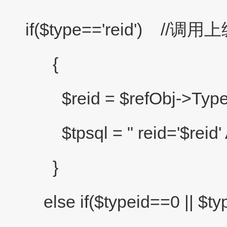
if($type=='reid')
//调用
{
$reid = $refObj->TypeL
$tpsql = " reid='$rei
}
else if($typeid==0 || $typ