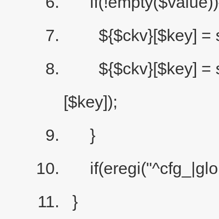
if(!empty($value))
${$ckv}[$key] = str_re
${$ckv}[$key] = str_r
[$key]);
}
if(eregi("^cfg_|glob
}