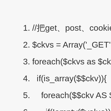
//把get、post、coo
$ckvs = Array('_GET
foreach($ckvs as $ck
if(is_array($$ckv)){
foreach($$ckv AS $