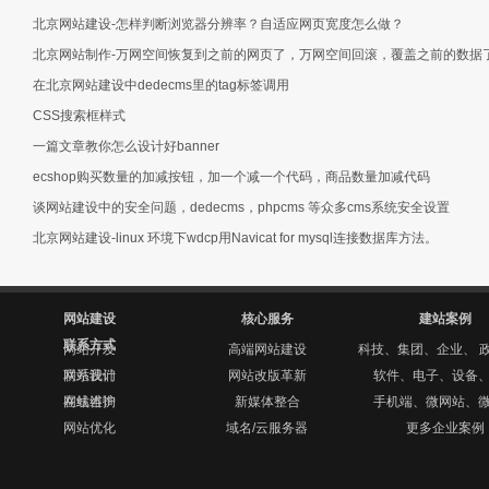
北京网站建设-怎样判断浏览器分辨率？自适应网页宽度怎么做？
北京网站制作-万网空间恢复到之前的网页了，万网空间回滚，覆盖之前的数据
在北京网站建设中dedecms里的tag标签调用
CSS搜索框样式
一篇文章教你怎么设计好banner
ecshop购买数量的加减按钮，加一个减一个代码，商品数量加减代码
谈网站建设中的安全问题，dedecms，phpcms 等众多cms系统安全设置
北京网站建设-linux 环境下wdcp用Navicat for mysql连接数据库方法。
网站建设
核心服务
建站案例
联系方式
网站开发
高端网站建设
科技、集团、企业、 
网站设计
联系我们
网站改版革新
软件、电子、设备
网站维护
在线咨询
新媒体整合
手机端、微网站、
网站优化
域名/云服务器
更多企业案例