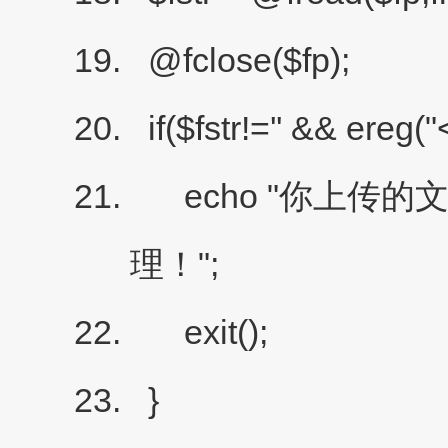
@fclose($fp);
if($fstr!='' && ereg("<
echo "你上传的
理！";
exit();
}