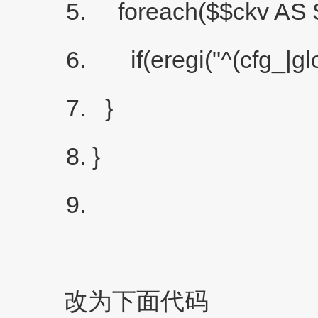
foreach($$ckv AS $
if(eregi("^(cfg_|glo
}
}
改为下面代码