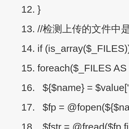
}
//检测上传的文件中
if (is_array($_FILES))
foreach($_FILES AS
${$name} = $value['
$fp = @fopen(${$nam
$fstr = @fread($fp,f