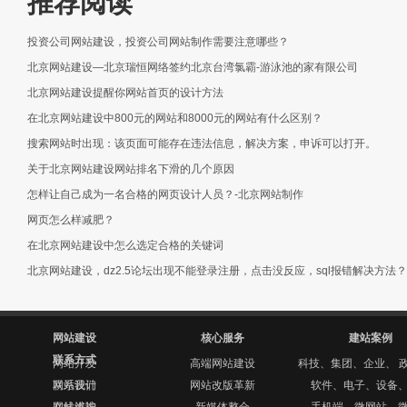
推荐阅读
投资公司网站建设，投资公司网站制作需要注意哪些？
北京网站建设—北京瑞恒网络签约北京台湾氯霸-游泳池的家有限公司
北京网站建设提醒你网站首页的设计方法
在北京网站建设中800元的网站和8000元的网站有什么区别？
搜索网站时出现：该页面可能存在违法信息，解决方案，申诉可以打开。
关于北京网站建设网站排名下滑的几个原因
怎样让自己成为一名合格的网页设计人员？-北京网站制作
网页怎么样减肥？
在北京网站建设中怎么选定合格的关键词
北京网站建设，dz2.5论坛出现不能登录注册，点击没反应，sql报错解决方法？
网站建设
核心服务
建站案例
联系方式
网站开发
高端网站建设
科技、集团、企业、 
网站设计
联系我们
网站改版革新
软件、电子、设备