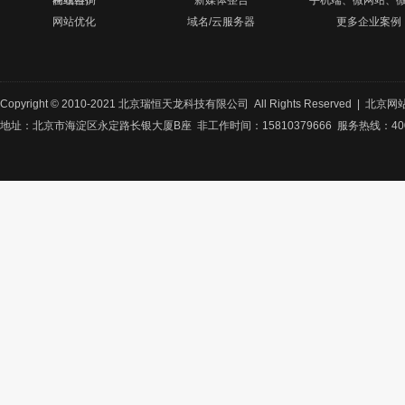
网站维护
在线咨询
新媒体整合
手机端、微网站、
网站优化
域名/云服务器
更多企业案例
Copyright © 2010-2021 北京瑞恒天龙科技有限公司 All Rights Reserved |
北京网
地址：北京市海淀区永定路长银大厦B座 非工作时间：15810379666 服务热线：400-8