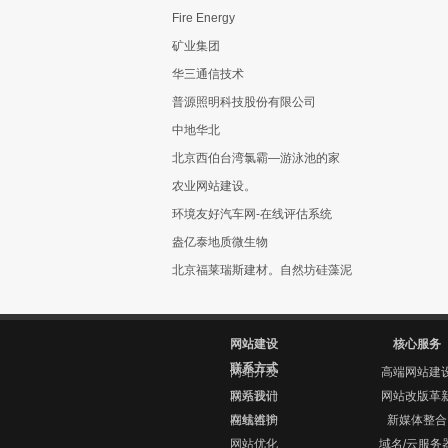
Fire Energy
矿业集团
华三通信技术
普源照明科技股份有限公司
中地华北
北京西伯台湾氯霸—游泳池的家
农业网站建设。
环境友好汽车网-在线评估系统
盎亿泰地质微生物
北京福莱瑞斯建材。自然坊硅藻泥
网站建设
核心服务
联系方式
网站开发
高端网站建
网站设计
联系我们
网站改版革
网站维护
在线咨询
新媒体整合
网站优化
域名/云服务