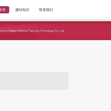
案例
建站知识
联系我们
me to Beijing RuiHeng TianLong Technology Co., Ltd.